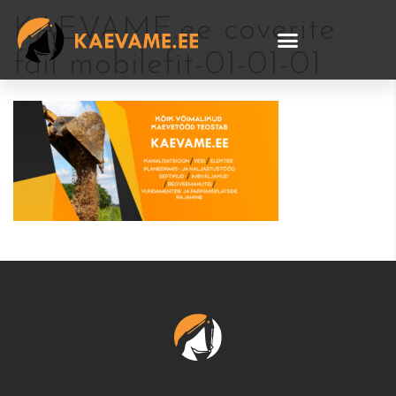
KAEVAME.ee coverite
fail mobilefit-01-01-01