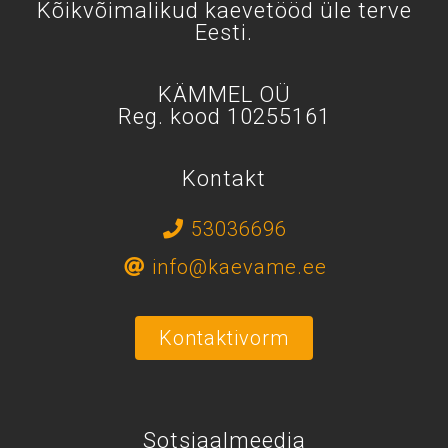
Kõikvõimalikud kaevetööd üle terve
Eesti.
KÄMMEL OÜ
Reg. kood 10255161
Kontakt
53036696
info@kaevame.ee
Kontaktivorm
Sotsiaalmeedia